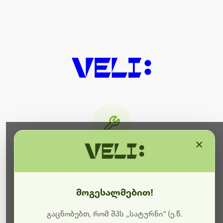
×
მიმდინარეობს ტექნიკური
სამუშაოები
მოგესალმებით!
ბოდიშს გიხდით შეფერხებისთვის. ამჟამად
მიმდინარეობს საიტის განახლება და ტექნიკური
გაცნობებთ, რომ შპს „სატურნი“ (ე.წ.