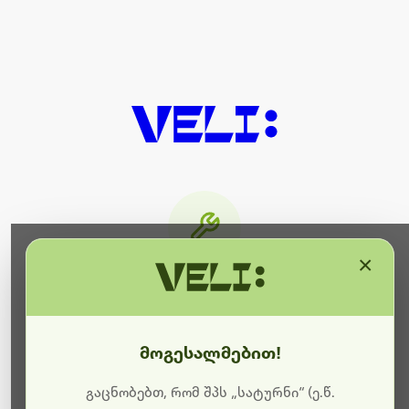
×
მიმდინარეობს ტექნიკური
სამუშაოები
მოგესალმებით!
ბოდიშს გიხდით შეფერხებისთვის. ამჟამად
მიმდინარეობს საიტის განახლება და ტექნიკური
გაცნობებთ, რომ შპს „სატურნი“ (ე.წ.