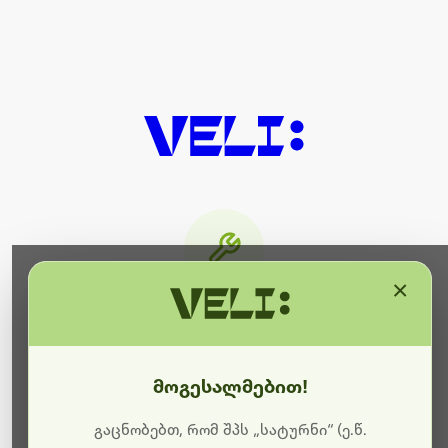
×
მიმდინარეობს ტექნიკური
სამუშაოები
მოგესალმებით!
ბოდიშს გიხდით შეფერხებისთვის. ამჟამად
მიმდინარეობს საიტის განახლება და ტექნიკური
გაცნობებთ, რომ შპს „სატურნი“ (ე.წ.