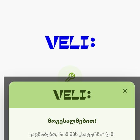
×
მიმდინარეობს ტექნიკური
სამუშაოები
მოგესალმებით!
ბოდიშს გიხდით შეფერხებისთვის. ამჟამად
მიმდინარეობს საიტის განახლება და ტექნიკური
გაცნობებთ, რომ შპს „სატურნი“ (ე.წ.