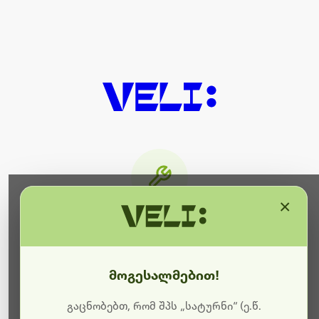
×
მიმდინარეობს ტექნიკური
სამუშაოები
მოგესალმებით!
ბოდიშს გიხდით შეფერხებისთვის. ამჟამად
მიმდინარეობს საიტის განახლება და ტექნიკური
გაცნობებთ, რომ შპს „სატურნი“ (ე.წ.