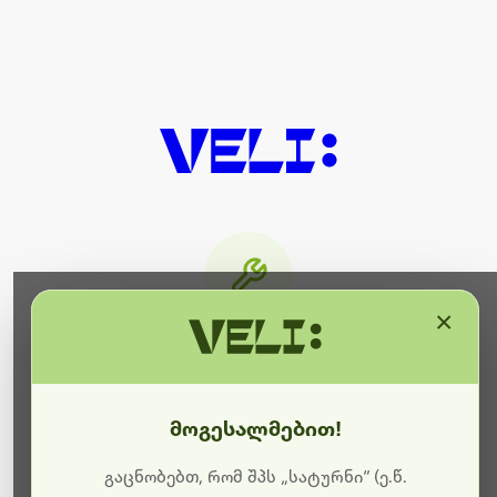
×
მიმდინარეობს ტექნიკური
სამუშაოები
მოგესალმებით!
ბოდიშს გიხდით შეფერხებისთვის. ამჟამად
მიმდინარეობს საიტის განახლება და ტექნიკური
გაცნობებთ, რომ შპს „სატურნი“ (ე.წ.