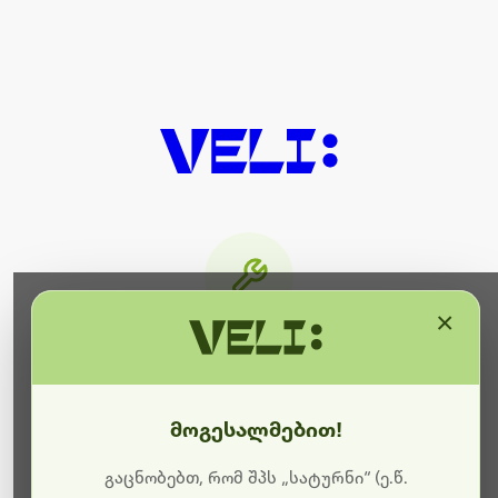
×
მიმდინარეობს ტექნიკური
სამუშაოები
მოგესალმებით!
ბოდიშს გიხდით შეფერხებისთვის. ამჟამად
მიმდინარეობს საიტის განახლება და ტექნიკური
გაცნობებთ, რომ შპს „სატურნი“ (ე.წ.