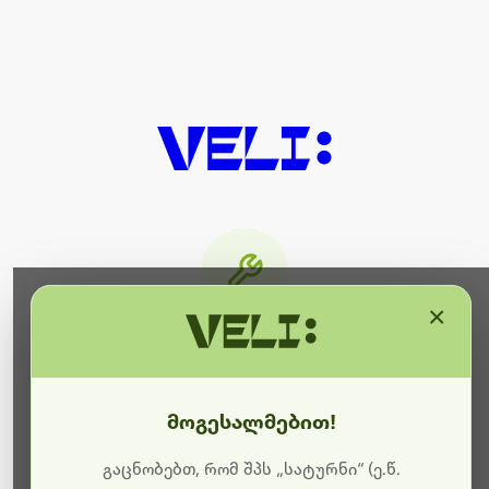
×
მიმდინარეობს ტექნიკური
სამუშაოები
მოგესალმებით!
ბოდიშს გიხდით შეფერხებისთვის. ამჟამად
მიმდინარეობს საიტის განახლება და ტექნიკური
გაცნობებთ, რომ შპს „სატურნი“ (ე.წ.