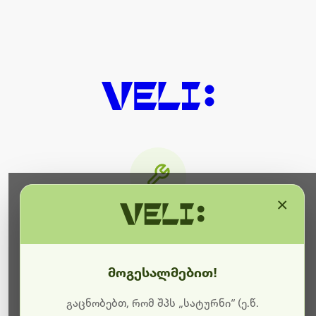
×
მიმდინარეობს ტექნიკური
სამუშაოები
მოგესალმებით!
ბოდიშს გიხდით შეფერხებისთვის. ამჟამად
მიმდინარეობს საიტის განახლება და ტექნიკური
გაცნობებთ, რომ შპს „სატურნი“ (ე.წ.