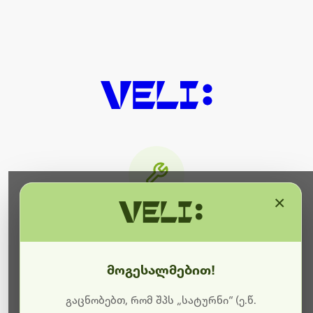
×
მიმდინარეობს ტექნიკური
სამუშაოები
მოგესალმებით!
ბოდიშს გიხდით შეფერხებისთვის. ამჟამად
მიმდინარეობს საიტის განახლება და ტექნიკური
გაცნობებთ, რომ შპს „სატურნი“ (ე.წ.