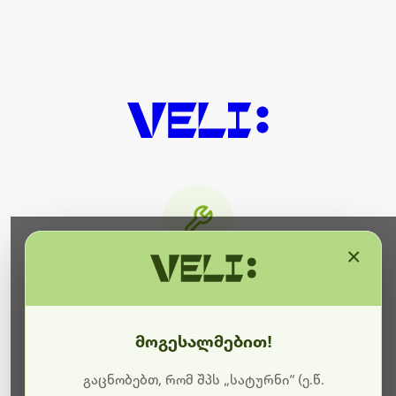
×
მიმდინარეობს ტექნიკური
სამუშაოები
მოგესალმებით!
ბოდიშს გიხდით შეფერხებისთვის. ამჟამად
მიმდინარეობს საიტის განახლება და ტექნიკური
გაცნობებთ, რომ შპს „სატურნი“ (ე.წ.