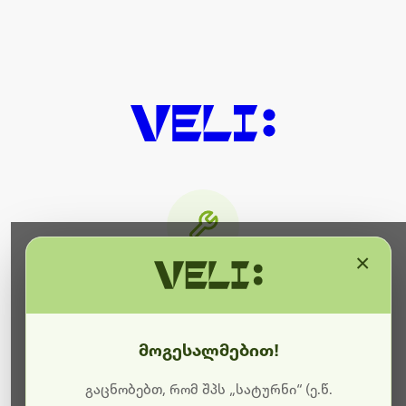
×
მიმდინარეობს ტექნიკური
სამუშაოები
მოგესალმებით!
ბოდიშს გიხდით შეფერხებისთვის. ამჟამად
მიმდინარეობს საიტის განახლება და ტექნიკური
გაცნობებთ, რომ შპს „სატურნი“ (ე.წ.