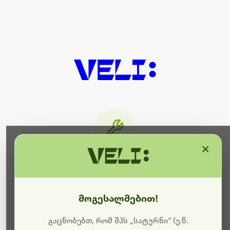
×
მიმდინარეობს ტექნიკური
სამუშაოები
მოგესალმებით!
ბოდიშს გიხდით შეფერხებისთვის. ამჟამად
მიმდინარეობს საიტის განახლება და ტექნიკური
გაცნობებთ, რომ შპს „სატურნი“ (ე.წ.