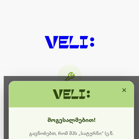
×
მიმდინარეობს ტექნიკური
სამუშაოები
მოგესალმებით!
ბოდიშს გიხდით შეფერხებისთვის. ამჟამად
მიმდინარეობს საიტის განახლება და ტექნიკური
გაცნობებთ, რომ შპს „სატურნი“ (ე.წ.