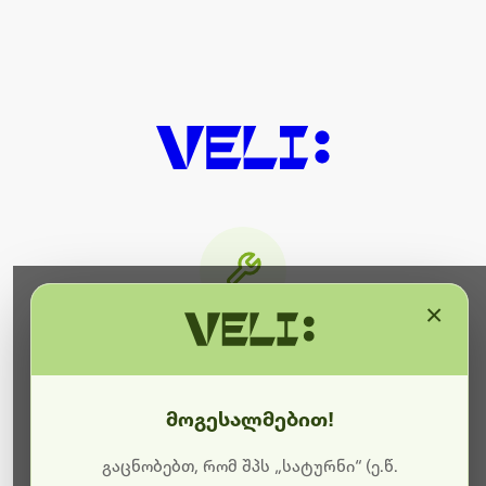
×
მიმდინარეობს ტექნიკური
სამუშაოები
მოგესალმებით!
ბოდიშს გიხდით შეფერხებისთვის. ამჟამად
მიმდინარეობს საიტის განახლება და ტექნიკური
გაცნობებთ, რომ შპს „სატურნი“ (ე.წ.