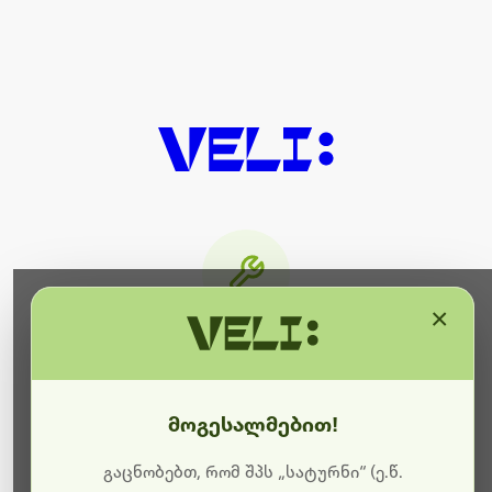
×
მიმდინარეობს ტექნიკური
სამუშაოები
მოგესალმებით!
ბოდიშს გიხდით შეფერხებისთვის. ამჟამად
მიმდინარეობს საიტის განახლება და ტექნიკური
გაცნობებთ, რომ შპს „სატურნი“ (ე.წ.