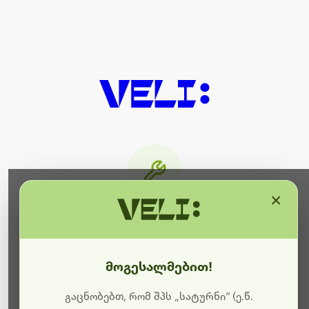
×
მიმდინარეობს ტექნიკური
სამუშაოები
მოგესალმებით!
ბოდიშს გიხდით შეფერხებისთვის. ამჟამად
მიმდინარეობს საიტის განახლება და ტექნიკური
გაცნობებთ, რომ შპს „სატურნი“ (ე.წ.