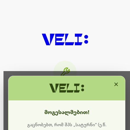
×
მიმდინარეობს ტექნიკური
სამუშაოები
მოგესალმებით!
ბოდიშს გიხდით შეფერხებისთვის. ამჟამად
მიმდინარეობს საიტის განახლება და ტექნიკური
გაცნობებთ, რომ შპს „სატურნი“ (ე.წ.