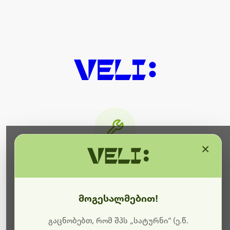
×
მიმდინარეობს ტექნიკური
სამუშაოები
მოგესალმებით!
ბოდიშს გიხდით შეფერხებისთვის. ამჟამად
მიმდინარეობს საიტის განახლება და ტექნიკური
გაცნობებთ, რომ შპს „სატურნი“ (ე.წ.