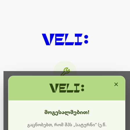
×
მიმდინარეობს ტექნიკური
სამუშაოები
მოგესალმებით!
ბოდიშს გიხდით შეფერხებისთვის. ამჟამად
მიმდინარეობს საიტის განახლება და ტექნიკური
გაცნობებთ, რომ შპს „სატურნი“ (ე.წ.