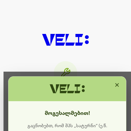
×
მიმდინარეობს ტექნიკური
სამუშაოები
მოგესალმებით!
ბოდიშს გიხდით შეფერხებისთვის. ამჟამად
მიმდინარეობს საიტის განახლება და ტექნიკური
გაცნობებთ, რომ შპს „სატურნი“ (ე.წ.