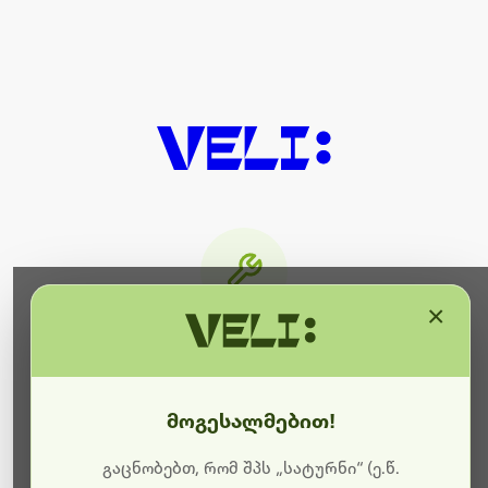
×
მიმდინარეობს ტექნიკური
სამუშაოები
მოგესალმებით!
ბოდიშს გიხდით შეფერხებისთვის. ამჟამად
მიმდინარეობს საიტის განახლება და ტექნიკური
გაცნობებთ, რომ შპს „სატურნი“ (ე.წ.