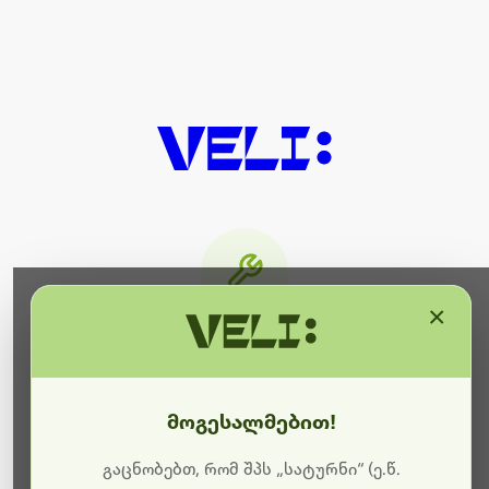
×
მიმდინარეობს ტექნიკური
სამუშაოები
მოგესალმებით!
ბოდიშს გიხდით შეფერხებისთვის. ამჟამად
მიმდინარეობს საიტის განახლება და ტექნიკური
გაცნობებთ, რომ შპს „სატურნი“ (ე.წ.