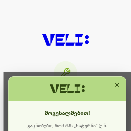
×
მიმდინარეობს ტექნიკური
სამუშაოები
მოგესალმებით!
ბოდიშს გიხდით შეფერხებისთვის. ამჟამად
მიმდინარეობს საიტის განახლება და ტექნიკური
გაცნობებთ, რომ შპს „სატურნი“ (ე.წ.