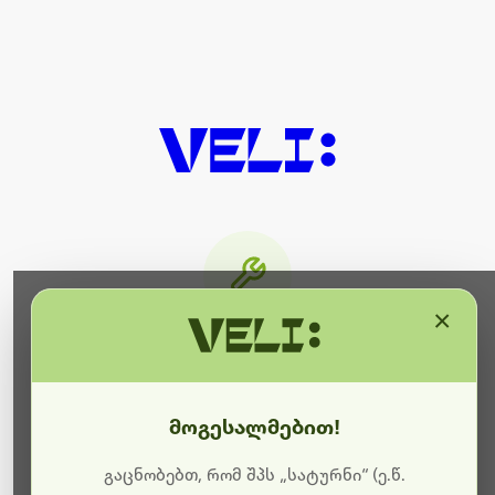
×
მიმდინარეობს ტექნიკური
სამუშაოები
მოგესალმებით!
ბოდიშს გიხდით შეფერხებისთვის. ამჟამად
მიმდინარეობს საიტის განახლება და ტექნიკური
გაცნობებთ, რომ შპს „სატურნი“ (ე.წ.