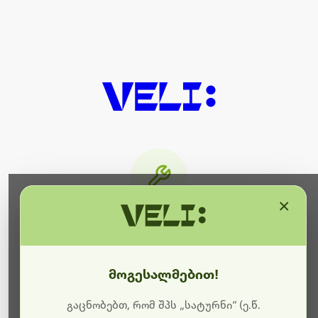
×
მიმდინარეობს ტექნიკური
სამუშაოები
მოგესალმებით!
ბოდიშს გიხდით შეფერხებისთვის. ამჟამად
მიმდინარეობს საიტის განახლება და ტექნიკური
გაცნობებთ, რომ შპს „სატურნი“ (ე.წ.