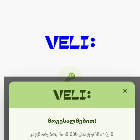
×
მიმდინარეობს ტექნიკური
სამუშაოები
მოგესალმებით!
ბოდიშს გიხდით შეფერხებისთვის. ამჟამად
მიმდინარეობს საიტის განახლება და ტექნიკური
გაცნობებთ, რომ შპს „სატურნი“ (ე.წ.