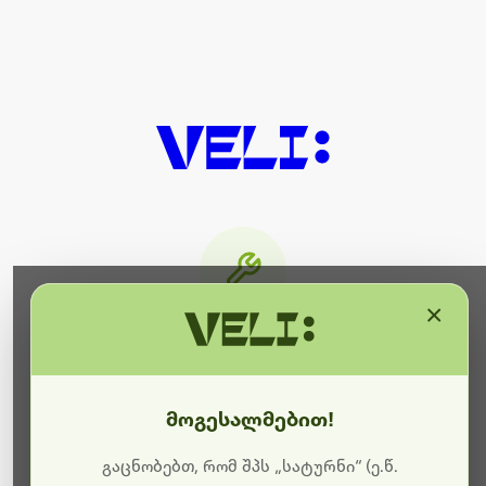
×
მიმდინარეობს ტექნიკური
სამუშაოები
მოგესალმებით!
ბოდიშს გიხდით შეფერხებისთვის. ამჟამად
მიმდინარეობს საიტის განახლება და ტექნიკური
გაცნობებთ, რომ შპს „სატურნი“ (ე.წ.