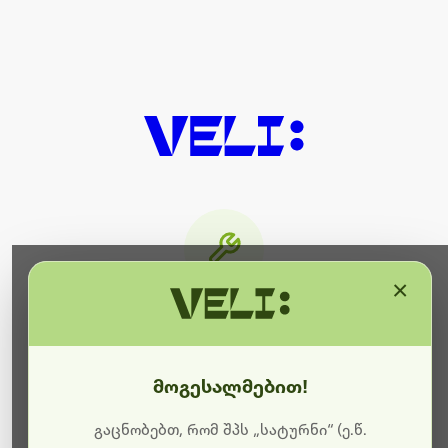
×
მიმდინარეობს ტექნიკური
სამუშაოები
მოგესალმებით!
ბოდიშს გიხდით შეფერხებისთვის. ამჟამად
მიმდინარეობს საიტის განახლება და ტექნიკური
გაცნობებთ, რომ შპს „სატურნი“ (ე.წ.