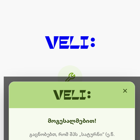
×
მიმდინარეობს ტექნიკური
სამუშაოები
მოგესალმებით!
ბოდიშს გიხდით შეფერხებისთვის. ამჟამად
მიმდინარეობს საიტის განახლება და ტექნიკური
გაცნობებთ, რომ შპს „სატურნი“ (ე.წ.