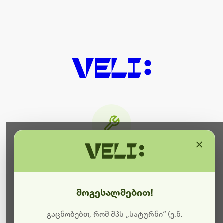
×
მიმდინარეობს ტექნიკური
სამუშაოები
მოგესალმებით!
ბოდიშს გიხდით შეფერხებისთვის. ამჟამად
მიმდინარეობს საიტის განახლება და ტექნიკური
გაცნობებთ, რომ შპს „სატურნი“ (ე.წ.