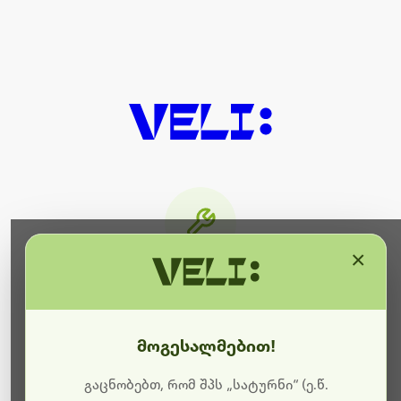
×
მიმდინარეობს ტექნიკური
სამუშაოები
მოგესალმებით!
ბოდიშს გიხდით შეფერხებისთვის. ამჟამად
მიმდინარეობს საიტის განახლება და ტექნიკური
გაცნობებთ, რომ შპს „სატურნი“ (ე.წ.