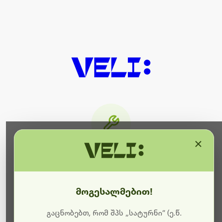
×
მიმდინარეობს ტექნიკური
სამუშაოები
მოგესალმებით!
ბოდიშს გიხდით შეფერხებისთვის. ამჟამად
მიმდინარეობს საიტის განახლება და ტექნიკური
გაცნობებთ, რომ შპს „სატურნი“ (ე.წ.