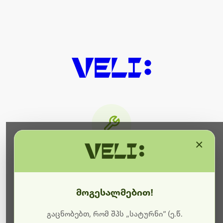
×
მიმდინარეობს ტექნიკური
სამუშაოები
მოგესალმებით!
ბოდიშს გიხდით შეფერხებისთვის. ამჟამად
მიმდინარეობს საიტის განახლება და ტექნიკური
გაცნობებთ, რომ შპს „სატურნი“ (ე.წ.