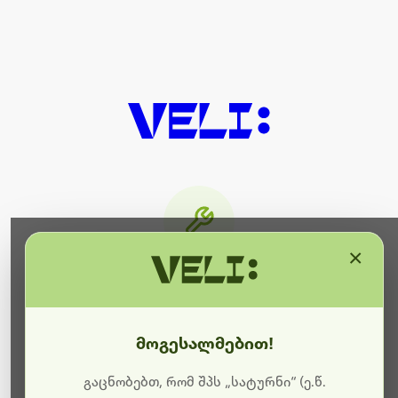
×
მიმდინარეობს ტექნიკური
სამუშაოები
მოგესალმებით!
ბოდიშს გიხდით შეფერხებისთვის. ამჟამად
მიმდინარეობს საიტის განახლება და ტექნიკური
გაცნობებთ, რომ შპს „სატურნი“ (ე.წ.