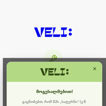
×
მიმდინარეობს ტექნიკური
სამუშაოები
მოგესალმებით!
ბოდიშს გიხდით შეფერხებისთვის. ამჟამად
მიმდინარეობს საიტის განახლება და ტექნიკური
გაცნობებთ, რომ შპს „სატურნი“ (ე.წ.