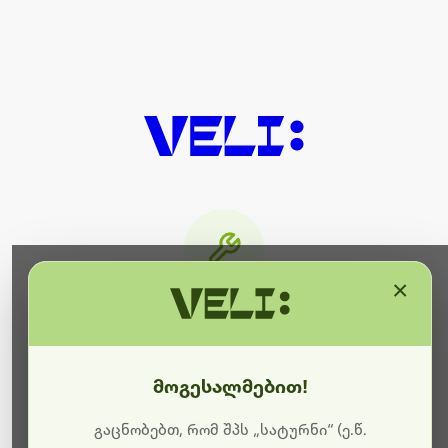
×
მიმდინარეობს ტექნიკური
სამუშაოები
მოგესალმებით!
ბოდიშს გიხდით შეფერხებისთვის. ამჟამად
მიმდინარეობს საიტის განახლება და ტექნიკური
გაცნობებთ, რომ შპს „სატურნი“ (ე.წ.