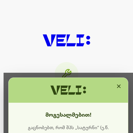
×
მიმდინარეობს ტექნიკური
სამუშაოები
მოგესალმებით!
ბოდიშს გიხდით შეფერხებისთვის. ამჟამად
მიმდინარეობს საიტის განახლება და ტექნიკური
გაცნობებთ, რომ შპს „სატურნი“ (ე.წ.