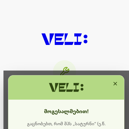
×
მიმდინარეობს ტექნიკური
სამუშაოები
მოგესალმებით!
ბოდიშს გიხდით შეფერხებისთვის. ამჟამად
მიმდინარეობს საიტის განახლება და ტექნიკური
გაცნობებთ, რომ შპს „სატურნი“ (ე.წ.