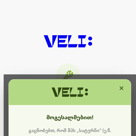
×
მიმდინარეობს ტექნიკური
სამუშაოები
მოგესალმებით!
ბოდიშს გიხდით შეფერხებისთვის. ამჟამად
მიმდინარეობს საიტის განახლება და ტექნიკური
გაცნობებთ, რომ შპს „სატურნი“ (ე.წ.