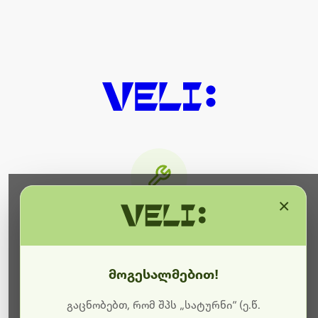
×
მიმდინარეობს ტექნიკური
სამუშაოები
მოგესალმებით!
ბოდიშს გიხდით შეფერხებისთვის. ამჟამად
მიმდინარეობს საიტის განახლება და ტექნიკური
გაცნობებთ, რომ შპს „სატურნი“ (ე.წ.