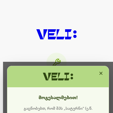
×
მიმდინარეობს ტექნიკური
სამუშაოები
მოგესალმებით!
ბოდიშს გიხდით შეფერხებისთვის. ამჟამად
მიმდინარეობს საიტის განახლება და ტექნიკური
გაცნობებთ, რომ შპს „სატურნი“ (ე.წ.