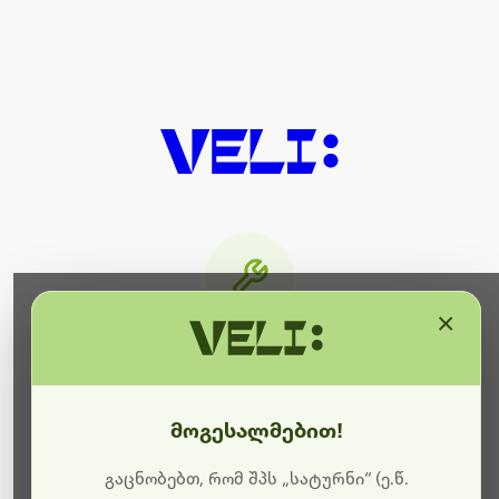
×
მიმდინარეობს ტექნიკური
სამუშაოები
მოგესალმებით!
ბოდიშს გიხდით შეფერხებისთვის. ამჟამად
მიმდინარეობს საიტის განახლება და ტექნიკური
გაცნობებთ, რომ შპს „სატურნი“ (ე.წ.