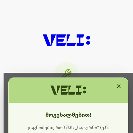
×
მიმდინარეობს ტექნიკური
სამუშაოები
მოგესალმებით!
ბოდიშს გიხდით შეფერხებისთვის. ამჟამად
მიმდინარეობს საიტის განახლება და ტექნიკური
გაცნობებთ, რომ შპს „სატურნი“ (ე.წ.