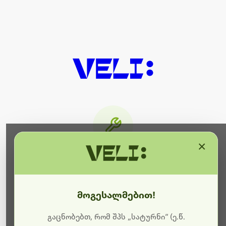
×
მიმდინარეობს ტექნიკური
სამუშაოები
მოგესალმებით!
ბოდიშს გიხდით შეფერხებისთვის. ამჟამად
მიმდინარეობს საიტის განახლება და ტექნიკური
გაცნობებთ, რომ შპს „სატურნი“ (ე.წ.