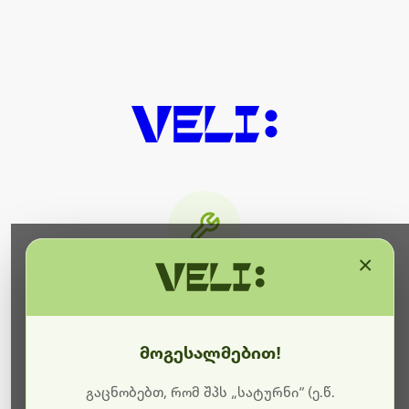
×
მიმდინარეობს ტექნიკური
სამუშაოები
მოგესალმებით!
ბოდიშს გიხდით შეფერხებისთვის. ამჟამად
მიმდინარეობს საიტის განახლება და ტექნიკური
გაცნობებთ, რომ შპს „სატურნი“ (ე.წ.