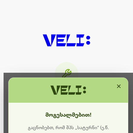
×
მიმდინარეობს ტექნიკური
სამუშაოები
მოგესალმებით!
ბოდიშს გიხდით შეფერხებისთვის. ამჟამად
მიმდინარეობს საიტის განახლება და ტექნიკური
გაცნობებთ, რომ შპს „სატურნი“ (ე.წ.