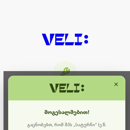
×
მიმდინარეობს ტექნიკური
სამუშაოები
მოგესალმებით!
ბოდიშს გიხდით შეფერხებისთვის. ამჟამად
მიმდინარეობს საიტის განახლება და ტექნიკური
გაცნობებთ, რომ შპს „სატურნი“ (ე.წ.