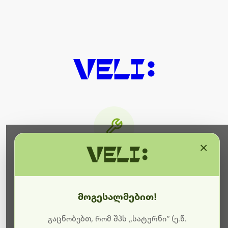
×
მიმდინარეობს ტექნიკური
სამუშაოები
მოგესალმებით!
ბოდიშს გიხდით შეფერხებისთვის. ამჟამად
მიმდინარეობს საიტის განახლება და ტექნიკური
გაცნობებთ, რომ შპს „სატურნი“ (ე.წ.