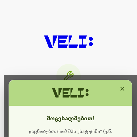
×
მიმდინარეობს ტექნიკური
სამუშაოები
მოგესალმებით!
ბოდიშს გიხდით შეფერხებისთვის. ამჟამად
მიმდინარეობს საიტის განახლება და ტექნიკური
გაცნობებთ, რომ შპს „სატურნი“ (ე.წ.